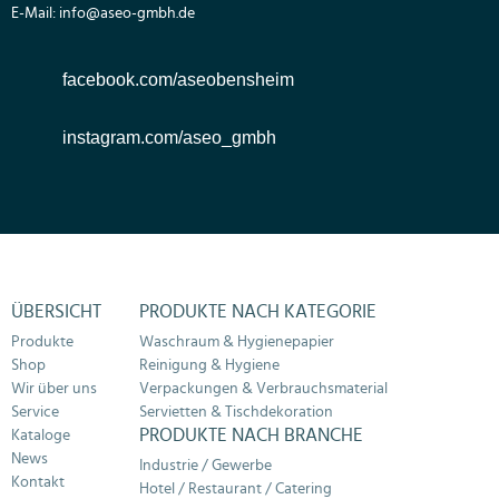
E-Mail:
info@aseo-gmbh.de
facebook.com/aseobensheim
instagram.com/aseo_gmbh
ÜBERSICHT
PRODUKTE NACH KATEGORIE
Produkte
Waschraum & Hygienepapier
Shop
Reinigung & Hygiene
Wir über uns
Verpackungen & Verbrauchsmaterial
Service
Servietten & Tischdekoration
PRODUKTE NACH BRANCHE
Kataloge
News
Industrie / Gewerbe
Kontakt
Hotel / Restaurant / Catering