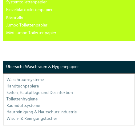
Systemtoilettenpapier
Einzelblatttoilettenpapier
Kleinrolle
Jumbo Toilettenpapier
Mini Jumbo Toilettenpapier
Übersicht Waschraum & Hygienepapier
Waschraumsysteme
Handtuchpapiere
Seifen, Hautpflege und Desinfektion
Toilettenhygiene
Raumduftsysteme
Hautreinigung & Hautschutz Industrie
Wisch- & Reinigungstücher