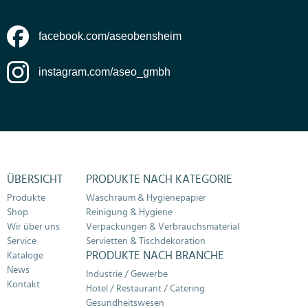
facebook.com/aseobensheim
instagram.com/aseo_gmbh
ÜBERSICHT
PRODUKTE NACH KATEGORIE
Produkte
Waschraum & Hygienepapier
Shop
Reinigung & Hygiene
Wir über uns
Verpackungen & Verbrauchsmaterial
Service
Servietten & Tischdekoration
PRODUKTE NACH BRANCHE
Kataloge
News
Industrie / Gewerbe
Kontakt
Hotel / Restaurant / Catering
Gesundheitswesen