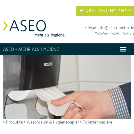
NEU: ONLINE-SHOP
E-Mail: info@aseo-gmbh.de
Telefon: 06251-707120
ASEO - MEHR ALS HYGIENE
> Produkte
> Waschraum & Hygienepapier
> Toilettenpapiere